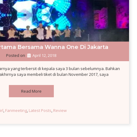
rtama Bersama Wanna One Di Jakarta
Posted on
April 12, 2018
rnya yang terbersit di kepala saya 3 bulan sebelumnya. Bahkan
n akhirnya saya membeli tiket di bulan November 2017, saya
Read More
rl
, 
Fanmeeting
, 
Latest Posts
, 
Review