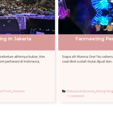
ng In Jakarta
Fanmeeting Pe
 sebelum akhirnya bubar, Kim
Siapa sih Wanna One? Itu sebena
m Jaehwan) di Indonesia,
saat tiket sudah mulai dijual da
st Posts
, 
Review
Bahasa Indonesia
, 
Being Fangi
1 Comment