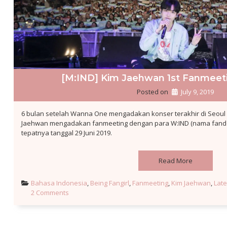
[M:IND] Kim Jaehwan 1st Fanmeeti
Posted on
July 9, 2019
6 bulan setelah Wanna One mengadakan konser terakhir di Seoul
Jaehwan mengadakan fanmeeting dengan para W:IND (nama fando
tepatnya tanggal 29 Juni 2019.
Read More
Bahasa Indonesia
, 
Being Fangirl
, 
Fanmeeting
, 
Kim Jaehwan
, 
Late
2 Comments