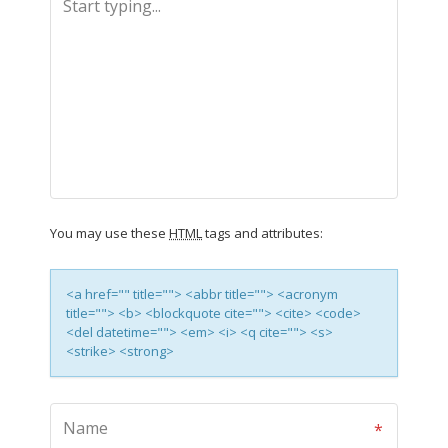
You may use these
HTML
tags and attributes:
<a href="" title=""> <abbr title=""> <acronym
title=""> <b> <blockquote cite=""> <cite> <code>
<del datetime=""> <em> <i> <q cite=""> <s>
<strike> <strong>