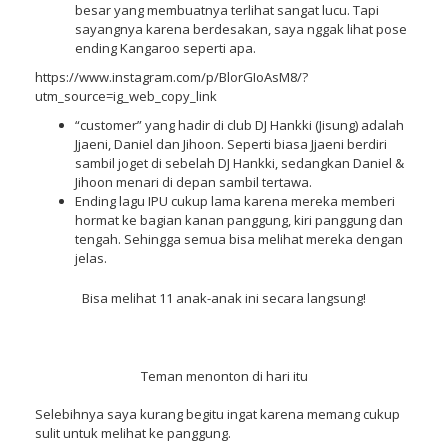
besar yang membuatnya terlihat sangat lucu. Tapi
sayangnya karena berdesakan, saya nggak lihat pose
ending Kangaroo seperti apa.
https://www.instagram.com/p/BlorGIoAsM8/?
utm_source=ig_web_copy_link
“customer” yang hadir di club DJ Hankki (Jisung) adalah
Jjaeni, Daniel dan Jihoon. Seperti biasa Jjaeni berdiri
sambil joget di sebelah DJ Hankki, sedangkan Daniel &
Jihoon menari di depan sambil tertawa.
Ending lagu IPU cukup lama karena mereka memberi
hormat ke bagian kanan panggung, kiri panggung dan
tengah. Sehingga semua bisa melihat mereka dengan
jelas.
Bisa melihat 11 anak-anak ini secara langsung!
Teman menonton di hari itu
Selebihnya saya kurang begitu ingat karena memang cukup
sulit untuk melihat ke panggung.