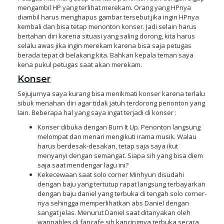
mengambil HP yang terlihat merekam. Orang yang HPnya
diambil harus menghapus gambar tersebut jika ingin HPnya
kembali dan bisa tetap menonton konser. Jadi selain harus
bertahan diri karena situasi yang saling dorong, kita harus
selalu awas jika ingin merekam karena bisa saja petugas
berada tepat di belakang kita. Bahkan kepala teman saya
kena pukul petugas saat akan merekam.
Konser
Sejujurnya saya kurang bisa menikmati konser karena terlalu
sibuk menahan diri agar tidak jatuh terdorong penonton yang
lain. Beberapa hal yang saya ingat terjadi di konser :
Konser dibuka dengan Burn It Up. Penonton langsung
melompat dan menari mengikuti irama musik. Walau
harus berdesak-desakan, tetap saja saya ikut
menyanyi dengan semangat. Siapa sih yang bisa diem
saja saat mendengar lagu ini?
Kekecewaan saat solo corner Minhyun disudahi
dengan baju yang tertutup rapat langsung terbayarkan
dengan baju daniel yang terbuka di tengah solo corner-
nya sehingga memperlihatkan abs Daniel dengan
sangat jelas. Menurut Daniel saat ditanyakan oleh
wannables di fancafe sih kancingnya terbuka secara