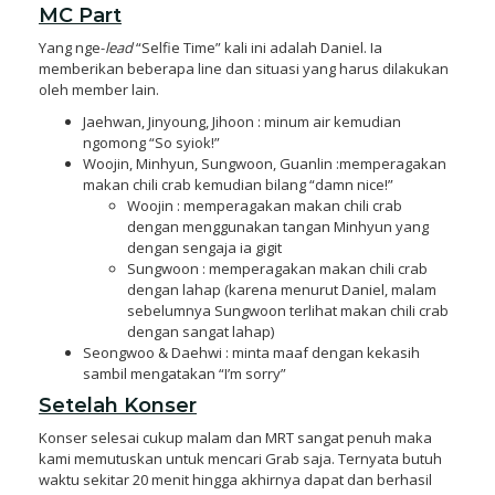
MC Part
Yang nge-
lead
“Selfie Time” kali ini adalah Daniel. Ia
memberikan beberapa line dan situasi yang harus dilakukan
oleh member lain.
Jaehwan, Jinyoung, Jihoon : minum air kemudian
ngomong “So syiok!”
Woojin, Minhyun, Sungwoon, Guanlin :memperagakan
makan chili crab kemudian bilang “damn nice!”
Woojin : memperagakan makan chili crab
dengan menggunakan tangan Minhyun yang
dengan sengaja ia gigit
Sungwoon : memperagakan makan chili crab
dengan lahap (karena menurut Daniel, malam
sebelumnya Sungwoon terlihat makan chili crab
dengan sangat lahap)
Seongwoo & Daehwi : minta maaf dengan kekasih
sambil mengatakan “I’m sorry”
Setelah Konser
Konser selesai cukup malam dan MRT sangat penuh maka
kami memutuskan untuk mencari Grab saja. Ternyata butuh
waktu sekitar 20 menit hingga akhirnya dapat dan berhasil