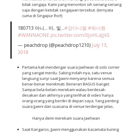
tidak sengaja. Kami yang menonton sih senang-senang
saja dengan ketidak sengajaan tersebut. (ternyata
cuma di Singapur lho!!)
180713 아니… 미.. 및…
#강다니엘
#워너원
#WANNAONE
pic.twitter.com/0joHLaJjk5
— peachdrop (@peachdrop1210)
July 13,
2018
Pertama kali mendengar suara Jaehwan di solo corner
yang sangat merdu. Saking indah-nya, satu venue
langsung sunyi saat Jjaeni menyanyi karena semua
benar-benar menikmati. Beneran BAGUS banget.
Sampai bela-belain merekam walau berdesak-
desakan dan akhirnya yang terlihat di video hanya
orang-orang yang berdiri di depan saya. Yang penting
suara Jjaeni dan suasana di venue terdengar jelas.
Hanya demi merekam suara Jaehwan
Saat Kangaroo, Jjaeni menggunakan kacamata kuning