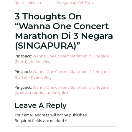
Bus ke Melaka
3 Negara (JAKARTA)
→
3 Thoughts On
“
Wanna One Concert
Marathon Di 3 Negara
(SINGAPURA)
”
Pingback:
Wanna One Concert Marathon di 3 Negara
(Part 1) – Koeriq Blog
Pingback:
Wanna One Concert Marathon di 3 Negara
(Part 3) – Koeriq Blog
Pingback:
Wanna One Concert Marathon di 3 Negara
(KUALA LUMPUR) – Koeriq Blog
Leave A Reply
Your email address will not be published.
Required fields are marked
*