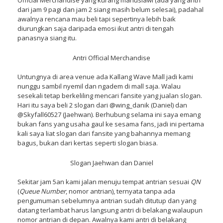
Official Merchandise yang kurang manusiawi (ada yang antri
dari jam 9 pagi dan jam 2 siang masih belum selesai), padahal
awalnya rencana mau beli tapi sepertinya lebih baik
diurungkan saja daripada emosi ikut antri di tengah
panasnya siang itu.
Antri Official Merchandise
Untungnya di area venue ada Kallang Wave Mall jadi kami
nunggu sambil nyemil dan ngadem di mall saja. Walau
sesekali tetap berkeliling mencari fansite yang jualan slogan.
Hari itu saya beli 2 slogan dari @wing_danik (Daniel) dan
@Skyfall60527 (Jaehwan). Berhubung selama ini saya emang
bukan fans yang usaha gaul ke sesama fans, jadi ini pertama
kali saya liat slogan dari fansite yang bahannya memang
bagus, bukan dari kertas seperti slogan biasa.
Slogan Jaehwan dan Daniel
Sekitar jam 5an kami jalan menuju tempat antrian sesuai
QN
(
Queue Number
, nomor antrian), ternyata tanpa ada
pengumuman sebelumnya antrian sudah ditutup dan yang
datang terlambat harus langsung antri di belakang walaupun
nomor antrian di depan. Awalnya kami antri di belakang