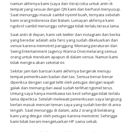
namun akhirnya kami (saya dan Vera) coba untuk antri di
tempat yang sesuai dengan QN kami dan berhasil menyusup.
Saat menunggu masuk sambil nyemil buah, ternyata sebelah
kami orang Indonesia dari Batam. Lumayan akhirnya kami
ngobrol sambil menunggu sehingga tidak terlalu terasa lama.
Saat antri di depan, kami cek twitter dan instagram dan berita
yang beredar adalah ada fans yang sudah dikeluarkan dari
venue karena memotret panggung. Memang peraturan dari
Swing Entertainment (agency Wanna One) melarang semua
orang untuk merekam apapun di dalam venue. Namun kami
tidak mengira akan seketat ini.
Sekitar jam 6an barisan kami akhirnya bergerak menuju
tempat pemeriksaan badan dan tas. Semua benar-benar
diperiksa dengan sangat teliti oleh petugas dengan wajah
galak dan memang dari awal sudah terlihat ngomel terus.
Untung saya hanya membawa tas kecil sehingga tidak terlalu
lama diperiksa. Setelah melewati pemeriksaan saya langsung
berlari masuk mencari teman saya yang sudah berdiri di area
tengah. Saat menunggu di dalam, ada 2 orang di belakang
kami yang ditegur oleh petugas karena memotret. Sehingga
kami tidak berani mengeluarkan HP sama sekali.