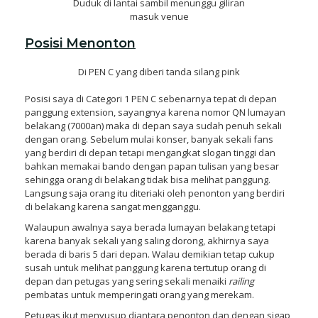
Duduk di lantai sambil menunggu giliran
masuk venue
Posisi Menonton
Di PEN C yang diberi tanda silang pink
Posisi saya di Categori 1 PEN C sebenarnya tepat di depan
panggung extension, sayangnya karena nomor QN lumayan
belakang (7000an) maka di depan saya sudah penuh sekali
dengan orang. Sebelum mulai konser, banyak sekali fans
yang berdiri di depan tetapi mengangkat slogan tinggi dan
bahkan memakai bando dengan papan tulisan yang besar
sehingga orang di belakang tidak bisa melihat panggung.
Langsung saja orang itu diteriaki oleh penonton yang berdiri
di belakang karena sangat mengganggu.
Walaupun awalnya saya berada lumayan belakang tetapi
karena banyak sekali yang saling dorong, akhirnya saya
berada di baris 5 dari depan. Walau demikian tetap cukup
susah untuk melihat panggung karena tertutup orang di
depan dan petugas yang sering sekali menaiki
railing
pembatas untuk memperingati orang yang merekam.
Petugas ikut menyusup diantara penonton dan dengan sigap