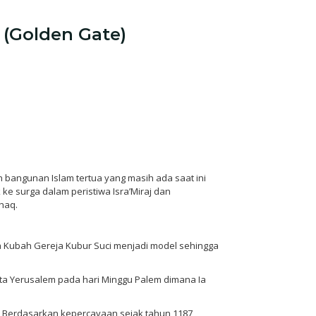
 (Golden Gate)
 bangunan Islam tertua yang masih ada saat ini
e surga dalam peristiwa Isra’Miraj dan
haq.
na Kubah Gereja Kubur Suci menjadi model sehingga
ta Yerusalem pada hari Minggu Palem dimana Ia
. Berdasarkan kepercayaan sejak tahun 1187,