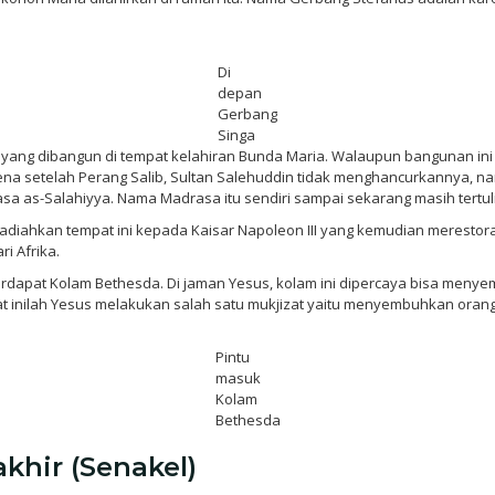
Di
depan
Gerbang
Singa
a yang dibangun di tempat kelahiran Bunda Maria. Walaupun bangunan ini
karena setelah Perang Salib, Sultan Salehuddin tidak menghancurkanny
sa as-Salahiyya. Nama Madrasa itu sendiri sampai sekarang masih tertuli
hadiahkan tempat ini kepada Kaisar Napoleon III yang kemudian meresto
ri Afrika.
rdapat Kolam Bethesda. Di jaman Yesus, kolam ini dipercaya bisa meny
pat inilah Yesus melakukan salah satu mukjizat yaitu menyembuhkan ora
Pintu
masuk
Kolam
Bethesda
khir (Senakel)