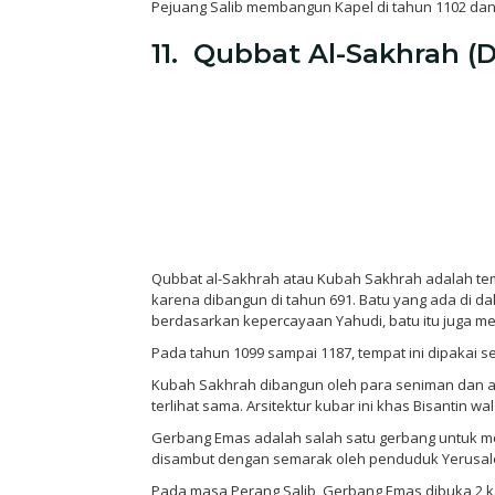
Pejuang Salib membangun Kapel di tahun 1102 dan 
11. Qubbat Al-Sakhrah 
Qubbat al-Sakhrah atau Kubah Sakhrah adalah tem
karena dibangun di tahun 691. Batu yang ada di d
berdasarkan kepercayaan Yahudi, batu itu juga m
Pada tahun 1099 sampai 1187, tempat ini dipakai 
Kubah Sakhrah dibangun oleh para seniman dan ahl
terlihat sama. Arsitektur kubar ini khas Bisantin 
Gerbang Emas adalah salah satu gerbang untuk me
disambut dengan semarak oleh penduduk Yerusalem 
Pada masa Perang Salib, Gerbang Emas dibuka 2 ka