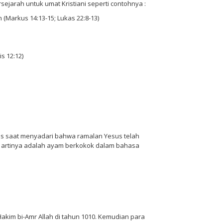
sejarah untuk umat Kristiani seperti contohnya :
(Markus 14:13-15; Lukas 22:8-13)
s 12:12)
ngis saat menyadari bahwa ramalan Yesus telah
iri artinya adalah ayam berkokok dalam bahasa
Hakim bi-Amr Allah di tahun 1010. Kemudian para