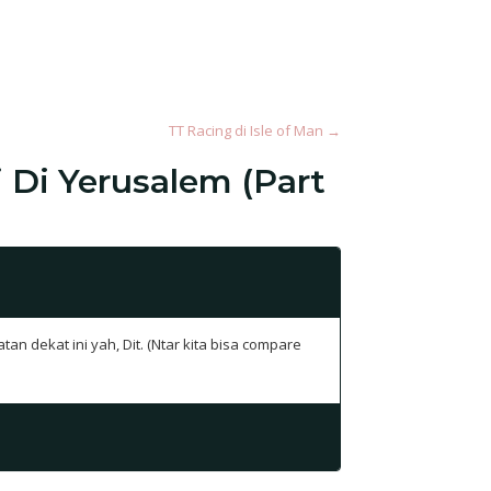
TT Racing di Isle of Man
→
 Di Yerusalem (Part
 dekat ini yah, Dit. (Ntar kita bisa compare