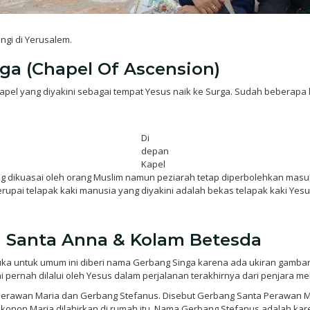
ungi di Yerusalem.
rga (Chapel Of Ascension)
kapel yang diyakini sebagai tempat Yesus naik ke Surga. Sudah beberapa k
Di
depan
Kapel
 yang dikuasai oleh orang Muslim namun peziarah tetap diperbolehkan m
pai telapak kaki manusia yang diyakini adalah bekas telapak kaki Yesus
a Santa Anna & Kolam Betesda
buka untuk umum ini diberi nama Gerbang Singa karena ada ukiran gambar 
ni pernah dilalui oleh Yesus dalam perjalanan terakhirnya dari penjara m
Perawan Maria dan Gerbang Stefanus. Disebut Gerbang Santa Perawan Mari
konon Maria dilahirkan di rumah itu. Nama Gerbang Stefanus adalah kar