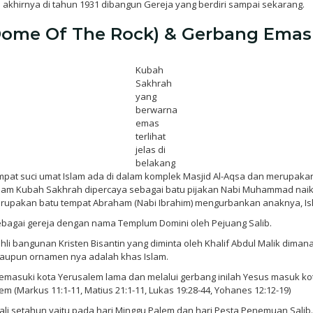
akhirnya di tahun 1931 dibangun Gereja yang berdiri sampai sekarang.
(Dome Of The Rock) & Gerbang Emas
Kubah
Sakhrah
yang
berwarna
emas
terlihat
jelas di
belakang
pat suci umat Islam ada di dalam komplek Masjid Al-Aqsa dan merupakan
alam Kubah Sakhrah dipercaya sebagai batu pijakan Nabi Muhammad naik k
erupakan batu tempat Abraham (Nabi Ibrahim) mengurbankan anaknya, Is
sebagai gereja dengan nama Templum Domini oleh Pejuang Salib.
i bangunan Kristen Bisantin yang diminta oleh Khalif Abdul Malik dima
walaupun ornamen nya adalah khas Islam.
masuki kota Yerusalem lama dan melalui gerbang inilah Yesus masuk ko
(Markus 11:1-11, Matius 21:1-11, Lukas 19:28-44, Yohanes 12:12-19)
li setahun yaitu pada hari Minggu Palem dan hari Pesta Penemuan Salib