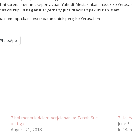
Hal ini karena menurut kepercayaan Yahudi, Mesias akan masuk ke Yerusal
as ditutup. Di bagian luar gerbang juga dijadikan pekuburan Islam.
 jika mendapatkan kesempatan untuk pergi ke Yerusalem.
WhatsApp
7 hal menarik dalam perjalanan ke Tanah Suci
7 Hal Y
bertiga
June 3,
August 21, 2018
In "Bah