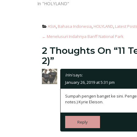
In "HOLYLAND"
ASIA
, 
Bahasa Indonesia
, 
HOLYLAND
, 
Latest Post
Post Navigation
←
Menelusuri Indahnya Banff National Park
2 Thoughts On “
11 
2)
”
Irini
says:
January 26, 2019 at 5:31 pm
Sumpah pengen banget ke sini. Pengen 
notes.) Kyrie Eleison.
Reply