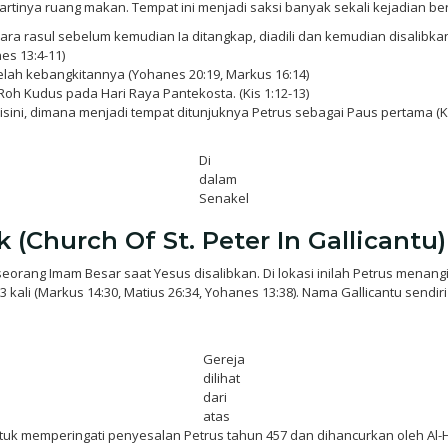
artinya ruang makan. Tempat ini menjadi saksi banyak sekali kejadian ber
a rasul sebelum kemudian Ia ditangkap, diadili dan kemudian disalibkan 
es 13:4-11)
lah kebangkitannya (Yohanes 20:19, Markus 16:14)
h Kudus pada Hari Raya Pantekosta. (Kis 1:12-13)
sini, dimana menjadi tempat ditunjuknya Petrus sebagai Paus pertama (Ki
Di
dalam
Senakel
 (Church Of St. Peter In Gallicantu)
 seorang Imam Besar saat Yesus disalibkan. Di lokasi inilah Petrus mena
kali (Markus 14:30, Matius 26:34, Yohanes 13:38). Nama Gallicantu send
Gereja
dilihat
dari
atas
ntuk memperingati penyesalan Petrus tahun 457 dan dihancurkan oleh Al-